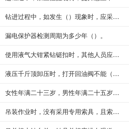
钻进过程中，如发生（）现象时，应采取“低速慢进、边进边退”的措施
漏电保护器检测周期为多少年（）。
使用液气大钳紧钻铤扣时，其他人员应处在井口多少米外的安全位置（）
液压千斤顶卸压时，打开回油阀不能（），以防下降速度过快发生危险。
女性年满二十三岁，男性年满二十五岁，属晚婚晚育。
吊装作业时，没有采用专用索具，且索具与重物不匹配。多根索具吊装重