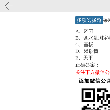
多项选择题
采
A、环刀
B、含水量测定
C、基板
D、灌砂筒
E、天平
正确答案：
关注下方微信公